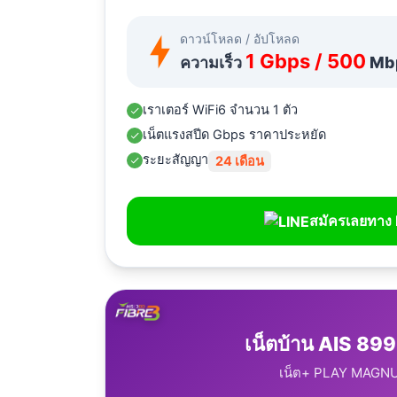
ดาวน์โหลด / อัปโหลด
1 Gbps / 500
ความเร็ว
Mb
เราเตอร์ WiFi6 จำนวน 1 ตัว
เน็ตแรงสปีด Gbps ราคาประหยัด
ระยะสัญญา
24 เดือน
สมัครเลยทาง 
เน็ตบ้าน AIS 899
เน็ต+ PLAY MAGN