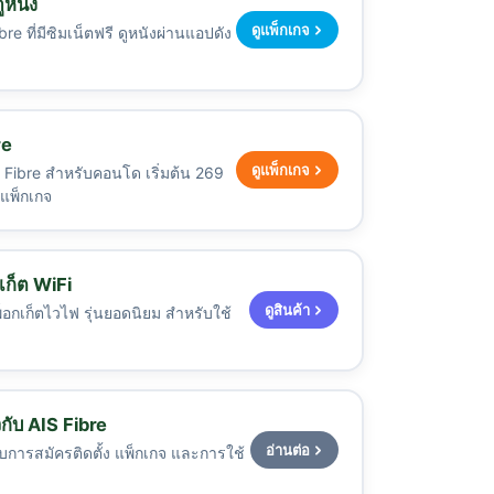
ูหนัง
ดูแพ็กเกจ
e ที่มีซิมเน็ตฟรี ดูหนังผ่านแอปดัง
re
ดูแพ็กเกจ
Fibre สำหรับคอนโด เริ่มต้น 269
ขแพ็กเกจ
กเก็ต WiFi
ดูสินค้า
อกเก็ตไวไฟ รุ่นยอดนิยม สำหรับใช้
วกับ AIS Fibre
อ่านต่อ
บการสมัครติดตั้ง แพ็กเกจ และการใช้