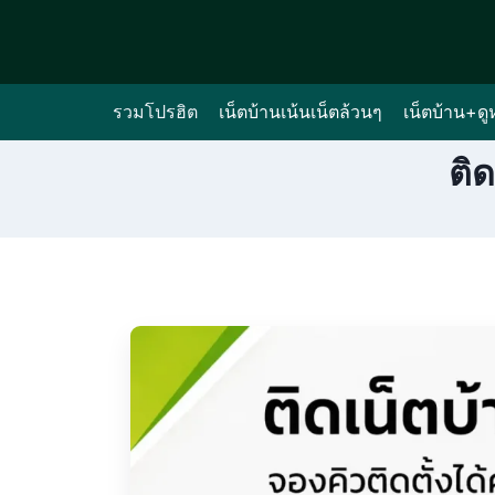
Skip
to
content
รวมโปรฮิต
เน็ตบ้านเน้นเน็ตล้วนๆ
เน็ตบ้าน+ดู
ติ