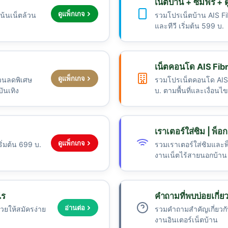
เน็ตบ้าน + ซิมฟรี + ด
ดูแพ็กเกจ
น้นเน็ตล้วน
รวมโปรเน็ตบ้าน AIS Fibr
และทีวี เริ่มต้น 599 บ.
เน็ตคอนโด AIS Fib
ดูแพ็กเกจ
่วนลดพิเศษ
รวมโปรเน็ตคอนโด AIS 
ันเทิง
บ. ตามพื้นที่และเงื่อนไ
เราเตอร์ใส่ซิม | พ็อ
ดูแพ็กเกจ
ิ่มต้น 699 บ.
รวมเราเตอร์ใส่ซิมและพ็
งานเน็ตไร้สายนอกบ้าน
ไร
คำถามที่พบบ่อยเกี่ย
อ่านต่อ
่วยให้สมัครง่าย
รวมคำถามสำคัญเกี่ยวกั
งานอินเตอร์เน็ตบ้าน