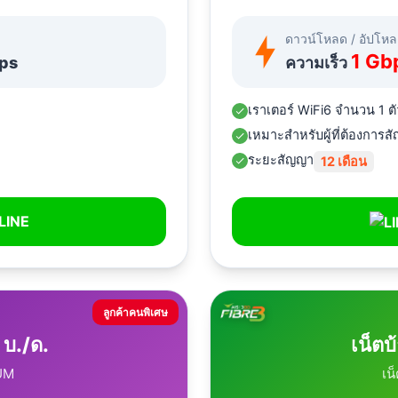
ดาวน์โหลด / อัปโห
1 Gb
ps
ความเร็ว
เราเตอร์ WiFi6 จำนวน 1 ตั
เหมาะสำหรับผู้ที่ต้องการสั
ระยะสัญญา
12 เดือน
LINE
ลูกค้าคนพิเศษ
 บ./ด.
เน็ตบ
UM
เน