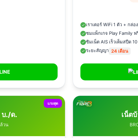
เราเตอร์ WiFi 1 ตัว + กล่
ชมแพ็กเกจ Play Family ฟร
ซิมเน็ต AIS เร็วเต็มสปีด 1
ระยะสัญญา
24 เดือน
LINE
แรงสุด
 บ./ด.
เน็ตบ
ล้วน
BRO