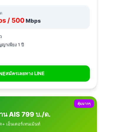
ลด
ps / 500
Mbps
ว
ญญาเพียง 1 ปี
สมัครเลยทาง LINE
คุ้มมากๆ
้าน AIS 799 บ./ด.
็ต+ เอ็นเตอร์เทนเม้นท์