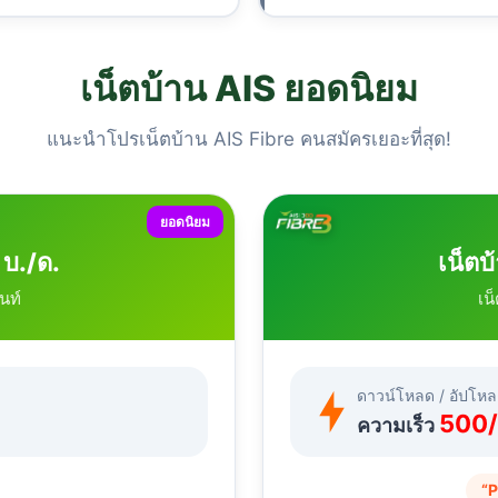
เน็ตบ้าน AIS ยอดนิยม
แนะนำโปรเน็ตบ้าน AIS Fibre คนสมัครเยอะที่สุด!
ยอดนิยม
 บ./ด.
เน็ตบ
นท์
เน
ดาวน์โหลด / อัปโห
500
ความเร็ว
“P