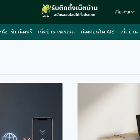
เกี่ยวกับเรา
หนัง+ซิมเน็ตฟรี
เน็ตบ้าน เซเรเนด
เน็ตคอนโด AIS
เน็ตบ้าน