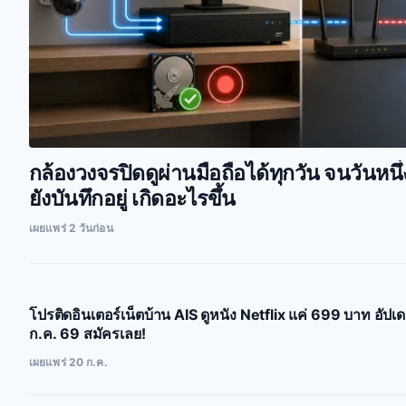
กล้องวงจรปิดดูผ่านมือถือได้ทุกวัน จนวันหนึ่ง
ยังบันทึกอยู่ เกิดอะไรขึ้น
เผยแพร่ 2 วันก่อน
โปรติดอินเตอร์เน็ตบ้าน AIS ดูหนัง Netflix แค่ 699 บาท อัปเ
ก.ค. 69 สมัครเลย!
เผยแพร่ 20 ก.ค.