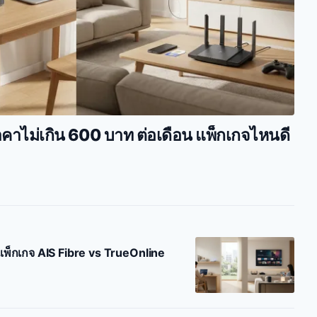
าคาไม่เกิน 600 บาท ต่อเดือน แพ็กเกจไหนดี
พ็กเกจ AIS Fibre vs TrueOnline