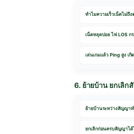
ทำไมความเร็วเน็ตไม่ถึ
เน็ตหลุดบ่อย ไฟ LOS ก
เล่นเกมแล้ว Ping สูง เก
6. ย้ายบ้าน ยกเลิก
ย้ายบ้านระหว่างสัญญา
ยกเลิกก่อนครบสัญญาได้ไ