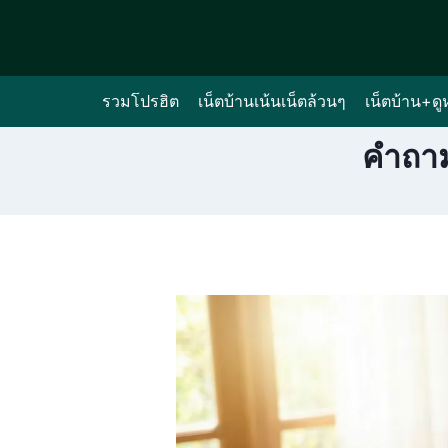
Skip
to
content
รวมโปรฮิต
เน็ตบ้านเน้นเน็ตล้วนๆ
เน็ตบ้าน+ดู
คำถาม