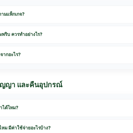
งตามแพ็กเกจ?
ระพริบ ควรทำอย่างไร?
ิดจากอะไร?
สัญญา และคืนอุปกรณ์
ทำได้ไหม?
หม มีค่าใช้จ่ายอะไรบ้าง?