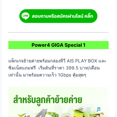
Power4 GIGA Special 1
แพ็กเกจย้ายค่ายพร้อมกล่องทีวี AIS PLAY BOX และ
ซิมเน็ตแถมฟรี เริ่มต้นที่ราคา 399.5 บาท/เดือน
เท่านั้น มาพร้อมความเร็ว 1Gbps คุ้มสุดๆ