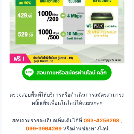
ตรวจสอบพื้นที่ให้บริการหรือดำเนินการสมัครสามารถ
คลิ๊กเพิ่มเพื่อนในไลน์ได้เลยนะคะ
สอบถามรายละเอียดเพิ่มเติมได้ที่
093-4256298 ,
099-3964269
หรือผ่านช่องทางไลน์