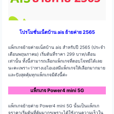
โปรโมชั่นเน็ตบ้าน ais ย้ายค่าย 2565
แพ็กเกจย้ายค่ายเน็ตบ้าน ais สำหรับปี 2565 (ประจำ
เดือนพฤษภาคม) เริ่มต้นที่ราคา 299 บาท/เดือน
เท่านั้น ทั้งนี้สามารถเลือกแพ็กเกจที่ตอบโจทย์ได้เลย
นะคะเพราะว่าทางเอไอเอสมีแพ็กเกจให้เลือกมากมาย
และปังสุดคุ้มทุกแพ็กเกจมีดังนี้ค่ะ
แพ็กเกจ Power4 mini 5G
แพ็กเกจย้ายค่าย Power4 mini 5G นั้นเป็นแพ็กเก
จราคาเริ่มต้นที่คุ้มมากๆเพราะได้ใช้งานความเร็วใน