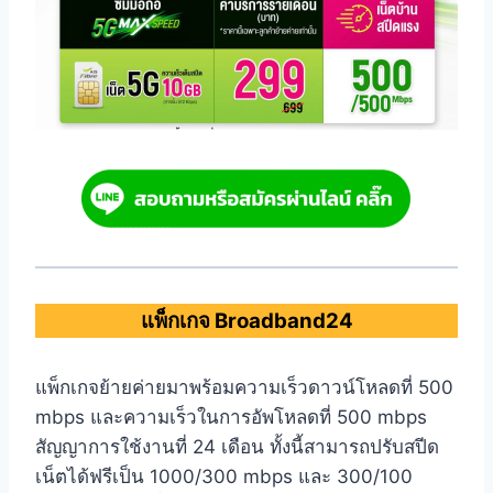
แพ็กเกจ Broadband24
แพ็กเกจย้ายค่ายมาพร้อมความเร็วดาวน์โหลดที่ 500
mbps และความเร็วในการอัพโหลดที่ 500 mbps
สัญญาการใช้งานที่ 24 เดือน ทั้งนี้สามารถปรับสปีด
เน็ตได้ฟรีเป็น 1000/300 mbps และ 300/100