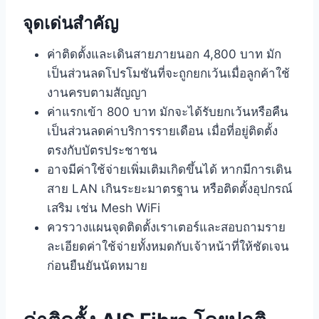
ค่าติดตั้ง AIS Fibre โดยปกติแล้วมีอะไรบ้าง?
จุดเด่นสำคัญ
เงื่อนไขการ ‘ยกเว้น’ ค่าติดตั้งและค่าแรกเข้า
ค่าติดตั้งและเดินสายภายนอก 4,800 บาท มัก
เป็นส่วนลดโปรโมชันที่จะถูกยกเว้นเมื่อลูกค้าใช้
สรุปเงื่อนไขการยกเว้นค่าใช้จ่าย
งานครบตามสัญญา
ค่าใช้จ่ายเพิ่มเติมที่อาจเกิดขึ้น (ที่ไม่ได้อยู่ใน
ค่าแรกเข้า 800 บาท มักจะได้รับยกเว้นหรือคืน
โปรโมชัน)
เป็นส่วนลดค่าบริการรายเดือน เมื่อที่อยู่ติดตั้ง
ตรงกับบัตรประชาชน
เช็กลิสต์สำคัญก่อนยืนยันนัดหมายช่าง
อาจมีค่าใช้จ่ายเพิ่มเติมเกิดขึ้นได้ หากมีการเดิน
เรื่องแนะนำเพิ่มเติม
สาย LAN เกินระยะมาตรฐาน หรือติดตั้งอุปกรณ์
เสริม เช่น Mesh WiFi
คำถามที่พบบ่อย (FAQ)
ควรวางแผนจุดติดตั้งเราเตอร์และสอบถามราย
ละเอียดค่าใช้จ่ายทั้งหมดกับเจ้าหน้าที่ให้ชัดเจน
ค่าติดตั้ง 4,800 บาท ต้องจ่ายทันทีเลยหรือไม่?
ก่อนยืนยันนัดหมาย
ถ้าที่อยู่ติดตั้งไม่ตรงกับบัตรประชาชน จะเสียค่าแรกเข้า
800 บาทใช่ไหม?