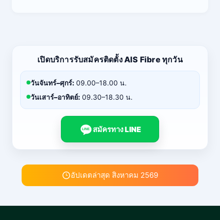
เปิดบริการรับสมัครติดตั้ง AIS Fibre ทุกวัน
วันจันทร์–ศุกร์:
09.00–18.00 น.
วันเสาร์–อาทิตย์:
09.30–18.30 น.
สมัครทาง LINE
LINE
อัปเดตล่าสุด สิงหาคม 2569