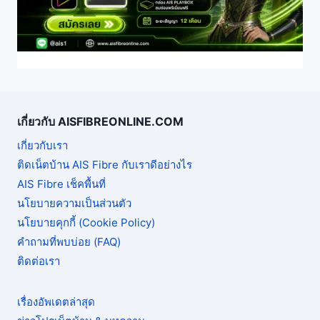
เกี่ยวกับ AISFIBREONLINE.COM
เกี่ยวกับเรา
ติดเน็ตบ้าน AIS Fibre กับเราดีอย่างไร
AIS Fibre เช็คพื้นที่
นโยบายความเป็นส่วนตัว
นโยบายคุกกี้ (Cookie Policy)
คำถามที่พบบ่อย (FAQ)
ติดต่อเรา
เรื่องอัพเดตล่าสุด