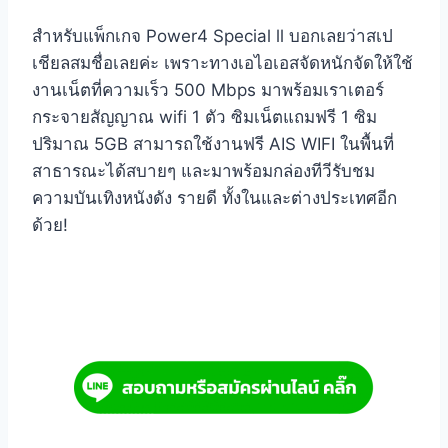
สำหรับแพ็กเกจ Power4 Special ll บอกเลยว่าสเป
เชียลสมชื่อเลยค่ะ เพราะทางเอไอเอสจัดหนักจัดให้ใช้
งานเน็ตที่ความเร็ว 500 Mbps มาพร้อมเราเตอร์
กระจายสัญญาณ wifi 1 ตัว ซิมเน็ตแถมฟรี 1 ซิม
ปริมาณ 5GB สามารถใช้งานฟรี AIS WIFI ในพื้นที่
สาธารณะได้สบายๆ และมาพร้อมกล่องทีวีรับชม
ความบันเทิงหนังดัง รายดี ทั้งในและต่างประเทศอีก
ด้วย!