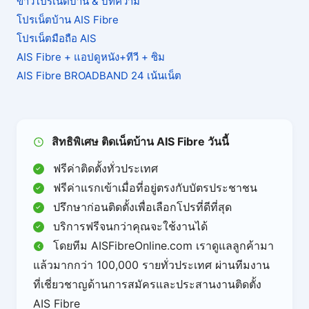
ข่าวโปรเน็ตบ้าน & บทความ
โปรเน็ตบ้าน AIS Fibre
โปรเน็ตมือถือ AIS
AIS Fibre + แอปดูหนัง+ทีวี + ซิม
AIS Fibre BROADBAND 24 เน้นเน็ต
สิทธิพิเศษ ติดเน็ตบ้าน AIS Fibre วันนี้
ฟรีค่าติดตั้งทั่วประเทศ
ฟรีค่าแรกเข้าเมื่อที่อยู่ตรงกับบัตรประชาชน
ปรึกษาก่อนติดตั้งเพื่อเลือกโปรที่ดีที่สุด
บริการฟรีจนกว่าคุณจะใช้งานได้
โดยทีม AISFibreOnline.com เราดูแลลูกค้ามา
แล้วมากกว่า 100,000 รายทั่วประเทศ ผ่านทีมงาน
ที่เชี่ยวชาญด้านการสมัครและประสานงานติดตั้ง
AIS Fibre