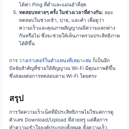
ได้ค่า Ping ที่ต่ำและแม่นยำที่สุด
ทดสอบหลายๆ ครั้ง ในช่วงเวลาที่ต่างกัน:
ลอง
ทดสอบในช่วงเช้า, บ่าย, และค่ำ เพื่อดูว่า
ความเร็วและคุณภาพสัญญาณมีความแตกต่าง
กันหรือไม่ ซึ่งจะช่วยให้เห็นภาพรวมประสิทธิภาพ
ได้ดีขึ้น
การ
วางเราเตอร์ในตำแหน่งที่เหมาะสม
ก็เป็นอีก
ปัจจัยสำคัญที่ช่วยให้สัญญาณ Wi-Fi มีคุณภาพดีขึ้น
ซึ่งส่งผลต่อการทดสอบผ่าน Wi-Fi โดยตรง
สรุป
การวัดความเร็วเน็ตที่มีประสิทธิภาพไม่ใช่แค่การดู
ตัวเลข Download/Upload ที่สวยหรู แต่คือการ
ทำความเข้าใจองค์ประกอบทั้งหมด ทั้งความเร็ว