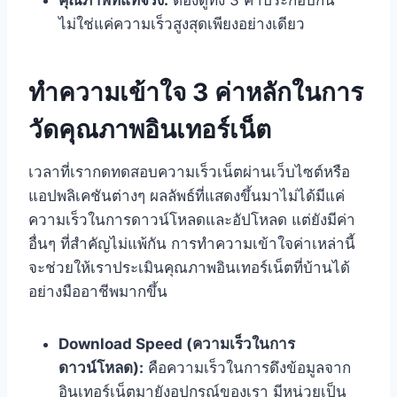
ไม่ใช่แค่ความเร็วสูงสุดเพียงอย่างเดียว
Jitter สูงส่งผลเสียอย่างไร?
ทำความเข้าใจ 3 ค่าหลักในการ
วัดคุณภาพอินเทอร์เน็ต
เวลาที่เรากดทดสอบความเร็วเน็ตผ่านเว็บไซต์หรือ
แอปพลิเคชันต่างๆ ผลลัพธ์ที่แสดงขึ้นมาไม่ได้มีแค่
ความเร็วในการดาวน์โหลดและอัปโหลด แต่ยังมีค่า
อื่นๆ ที่สำคัญไม่แพ้กัน การทำความเข้าใจค่าเหล่านี้
จะช่วยให้เราประเมินคุณภาพอินเทอร์เน็ตที่บ้านได้
อย่างมืออาชีพมากขึ้น
Download Speed (ความเร็วในการ
ดาวน์โหลด):
คือความเร็วในการดึงข้อมูลจาก
อินเทอร์เน็ตมายังอุปกรณ์ของเรา มีหน่วยเป็น