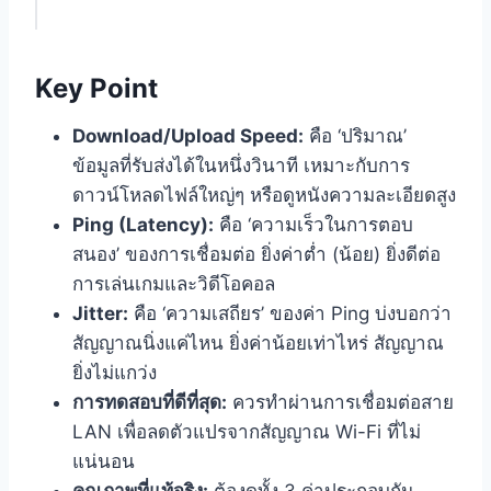
Key Point
ทำความเข้าใจ 3 ค่าหลักในการวัดคุณภาพ
Key Point
อินเทอร์เน็ต
Download/Upload Speed:
คือ ‘ปริมาณ’
วิธีอ่านค่า Speedtest และเกณฑ์มาตรฐาน
ข้อมูลที่รับส่งได้ในหนึ่งวินาที เหมาะกับการ
ดาวน์โหลดไฟล์ใหญ่ๆ หรือดูหนังความละเอียดสูง
ปัจจัยอะไรบ้างที่ส่งผลต่อค่า Ping และ Jitter
Ping (Latency):
คือ ‘ความเร็วในการตอบ
ขั้นตอนการวัดความเร็วเน็ตให้ได้ผลแม่นยำที่สุด
สนอง’ ของการเชื่อมต่อ ยิ่งค่าต่ำ (น้อย) ยิ่งดีต่อ
การเล่นเกมและวิดีโอคอล
สรุป
Jitter:
คือ ‘ความเสถียร’ ของค่า Ping บ่งบอกว่า
คำถามที่พบบ่อย (FAQ)
สัญญาณนิ่งแค่ไหน ยิ่งค่าน้อยเท่าไหร่ สัญญาณ
ยิ่งไม่แกว่ง
ทำไมความเร็วเน็ตที่วัดได้ไม่เคยตรงกับแพ็กเกจ?
การทดสอบที่ดีที่สุด:
ควรทำผ่านการเชื่อมต่อสาย
LAN เพื่อลดตัวแปรจากสัญญาณ Wi-Fi ที่ไม่
ค่า Ping สูงเกิดจากอะไรและแก้ไขได้อย่างไร?
แน่นอน
ควรวัดความเร็วเน็ตบ่อยแค่ไหน?
คุณภาพที่แท้จริง:
ต้องดูทั้ง 3 ค่าประกอบกัน