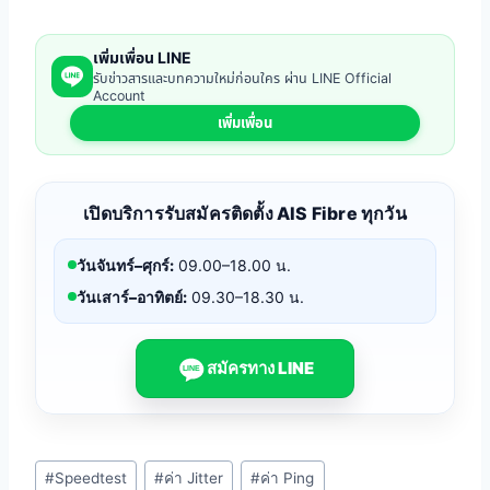
เพิ่มเพื่อน LINE
รับข่าวสารและบทความใหม่ก่อนใคร ผ่าน LINE Official
Account
เพิ่มเพื่อน
เปิดบริการรับสมัครติดตั้ง AIS Fibre ทุกวัน
วันจันทร์–ศุกร์:
09.00–18.00 น.
วันเสาร์–อาทิตย์:
09.30–18.30 น.
สมัครทาง LINE
LINE
Post
#
Speedtest
#
ค่า Jitter
#
ค่า Ping