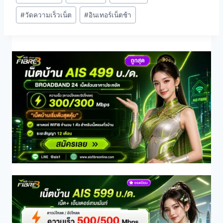
Tags:
#
วัดความเร็วเน็ต
#
อินเทอร์เน็ตช้า