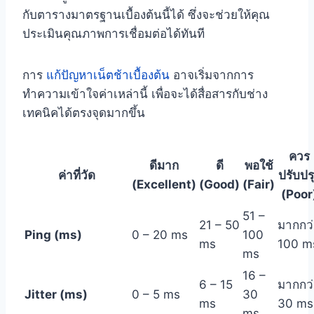
กับตารางมาตรฐานเบื้องต้นนี้ได้ ซึ่งจะช่วยให้คุณ
ประเมินคุณภาพการเชื่อมต่อได้ทันที
การ
แก้ปัญหาเน็ตช้าเบื้องต้น
อาจเริ่มจากการ
ทำความเข้าใจค่าเหล่านี้ เพื่อจะได้สื่อสารกับช่าง
เทคนิคได้ตรงจุดมากขึ้น
ควร
ดีมาก
ดี
พอใช้
ค่าที่วัด
ปรับปร
(Excellent)
(Good)
(Fair)
(Poor
51 –
21 – 50
มากกว
Ping (ms)
0 – 20 ms
100
ms
100 m
ms
16 –
6 – 15
มากกว
Jitter (ms)
0 – 5 ms
30
ms
30 ms
ms