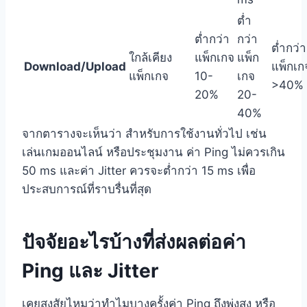
ต่ำ
ต่ำกว่า
กว่า
ต่ำกว่า
ใกล้เคียง
แพ็กเกจ
แพ็ก
Download/Upload
แพ็กเก
แพ็กเกจ
10-
เกจ
>40%
20%
20-
40%
จากตารางจะเห็นว่า สำหรับการใช้งานทั่วไป เช่น
เล่นเกมออนไลน์ หรือประชุมงาน ค่า Ping ไม่ควรเกิน
50 ms และค่า Jitter ควรจะต่ำกว่า 15 ms เพื่อ
ประสบการณ์ที่ราบรื่นที่สุด
ปัจจัยอะไรบ้างที่ส่งผลต่อค่า
Ping และ Jitter
เคยสงสัยไหมว่าทำไมบางครั้งค่า Ping ถึงพุ่งสูง หรือ