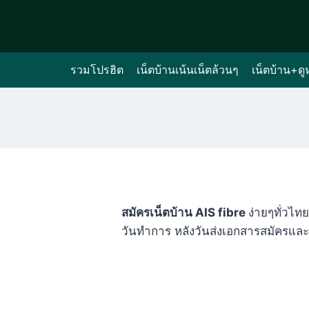
Skip
to
content
รวมโปรฮิต
เน็ตบ้านเน้นเน็ตล้วนๆ
เน็ตบ้าน+ดู
สมัครเน็ตบ้าน AIS fibre
ง่ายๆทั่วไทย
วันทำการ หลังวันส่งเอกสารสมัครและนัดติ