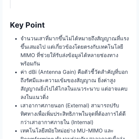
Key Point
เสาเราเตอร์ทำหน้าที่อะไรกันแน่?
Key Point
จำนวนเสาเยอะ ดีกว่าจริงหรือ? คำตอบอยู่ที่
จำนวนเสาที่มากขึ้นไม่ได้หมายถึงสัญญาณที่แรง
เทคโนโลยี MIMO
ขึ้นเสมอไป แต่เกี่ยวข้องโดยตรงกับเทคโนโลยี
MIMO ที่ช่วยให้รับส่งข้อมูลได้หลายช่องทาง
รู้จักค่า dBi: ตัวชี้วัด ‘รัศมีสัญญาณ’ ที่แท้จริง
พร้อมกัน
เปรียบเทียบค่า dBi ต่ำ vs. dBi สูง
ค่า dBi (Antenna Gain) คือตัวชี้วัดสำคัญที่บอก
ถึงรัศมีและความเข้มของสัญญาณ ยิ่งค่าสูง
เทคนิคการปรับเสาเราเตอร์เพื่อสัญญาณที่ดีที่สุด
สัญญาณยิ่งไปได้ไกลในแนวระนาบ แต่อาจแคบ
สรุป: เลือกเราเตอร์กี่เสาดี?
ลงในแนวดิ่ง
เสาอากาศภายนอก (External) สามารถปรับ
คำถามที่พบบ่อย (FAQ)
ทิศทางเพื่อเพิ่มประสิทธิภาพในจุดที่ต้องการได้ดี
กว่าเสาอากาศภายใน (Internal)
เราเตอร์ 4 เสากับ 6 เสา ต่างกันมากไหม?
เทคโนโลยีสมัยใหม่อย่าง MU-MIMO และ
dBi ยิ่งสูงยิ่งดีเสมอไปหรือไม่?
Beamforming ทำงานร่วมกับเสาอากาศเพื่อส่ง