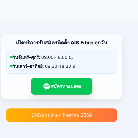
FIBRE
ฉบับ
รวบรัด:
เน้น
เน็ต
ล้วน
เปิดบริการรับสมัครติดตั้ง AIS Fibre ทุกวัน
หรือ
พ่วง
ความ
วันจันทร์–ศุกร์:
09.00–18.00 น.
บันเทิง
วันเสาร์–อาทิตย์:
09.30–18.30 น.
ดี?
สมัครทาง LINE
LINE
อัปเดตล่าสุด สิงหาคม 2569