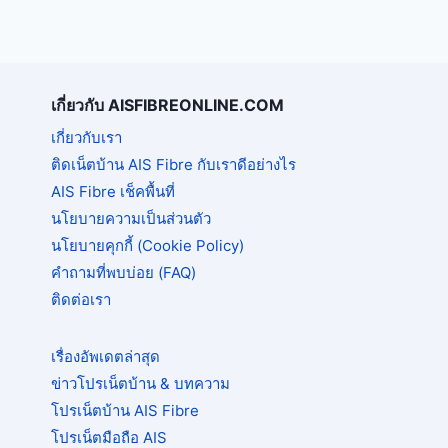
ยัง
ไง?
สรุป
ข้อดี
ที่
เกี่ยวกับ AISFIBREONLINE.COM
ทำให้
เกี่ยวกับเรา
คน
ติดเน็ตบ้าน AIS Fibre กับเราดีอย่างไร
ส่วน
ใหญ่
AIS Fibre เช็คพื้นที่
เลือก
นโยบายความเป็นส่วนตัว
ใช้
นโยบายคุกกี้ (Cookie Policy)
บริการ
คำถามที่พบบ่อย (FAQ)
ติดต่อเรา
เรื่องอัพเดตล่าสุด
ข่าวโปรเน็ตบ้าน & บทความ
โปรเน็ตบ้าน AIS Fibre
โปรเน็ตมือถือ AIS