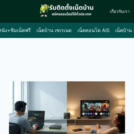
เกี่ยวกับเรา
หนัง+ซิมเน็ตฟรี
เน็ตบ้าน เซเรเนด
เน็ตคอนโด AIS
เน็ตบ้าน