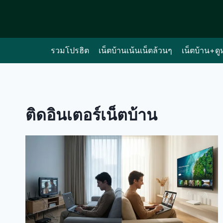
Skip
to
content
รวมโปรฮิต
เน็ตบ้านเน้นเน็ตล้วนๆ
เน็ตบ้าน+ดู
ติดอินเตอร์เน็ตบ้าน