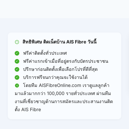
บ้าน
AIS
แบบ
เน้น
เน็ต
ล้วนๆ
กับ
สิทธิพิเศษ ติดเน็ตบ้าน AIS Fibre วันนี้
แบบ
ฟรีค่าติดตั้งทั่วประเทศ
มี
กล่อง
ฟรีค่าแรกเข้าเมื่อที่อยู่ตรงกับบัตรประชาชน
PLAYBOX
ปรึกษาก่อนติดตั้งเพื่อเลือกโปรที่ดีที่สุด
ต่าง
บริการฟรีจนกว่าคุณจะใช้งานได้
กัน
อย่างไร?
โดยทีม AISFibreOnline.com เราดูแลลูกค้า
มาแล้วมากกว่า 100,000 รายทั่วประเทศ ผ่านทีม
งานที่เชี่ยวชาญด้านการสมัครและประสานงานติด
ตั้ง AIS Fibre