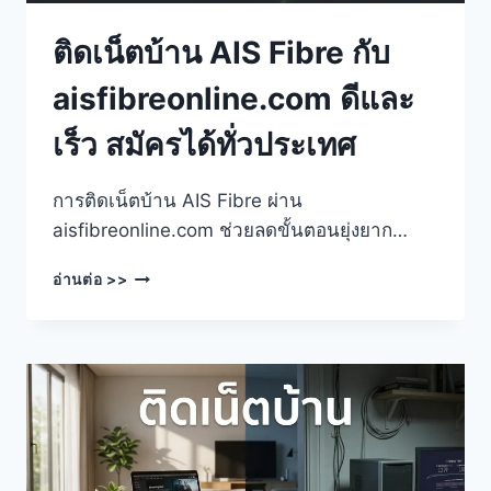
ปดัง
ติดเน็ตบ้าน AIS Fibre กับ
aisfibreonline.com ดีและ
เร็ว สมัครได้ทั่วประเทศ
การติดเน็ตบ้าน AIS Fibre ผ่าน
aisfibreonline.com ช่วยลดขั้นตอนยุ่งยาก…
ติด
อ่านต่อ >>
เน็ต
บ้าน
AIS
FIBRE
กับ
AISFIBREONLINE.COM
ดี
และ
เร็ว