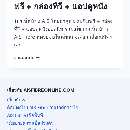
ไหม
ฟรี + กล่องทีวี + แอปดูหนัง
โปรเน็ตบ้าน AIS ใหม่ล่าสุด แถมซิมฟรี + กล่อง
ทีวี + แอปดูหนังยอดนิม รวมแพ็กเกจเน็ตบ้าน
AIS Fibre ที่ครบจบในแพ็กเกจเดียว เลือกสมัคร
เลย
โปร
อ่านต่อ >>
เน็ต
บ้าน
AIS
+
เน็ต
เกี่ยวกับ AISFIBREONLINE.COM
ซิม
ฟรี
เกี่ยวกับเรา
+
ติดเน็ตบ้าน AIS Fibre กับเราดีอย่างไร
กล่อง
AIS Fibre เช็คพื้นที่
ทีวี
นโยบายความเป็นส่วนตัว
+
แอ