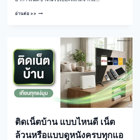
เน็ต
อ่านต่อ >>
ช้า
เวลา
คนใช้
เยอะ?
วิธี
แก้
ปัญหา
ด้วย
การ
ปรับ
ส
ปีด
และ
ติด
เน็ต
บ้าน
ติดเน็ตบ้าน แบบไหนดี เน็ต
AIS
FIBRE
ล้วนหรือแบบดูหนังครบทุกแอ
ให้