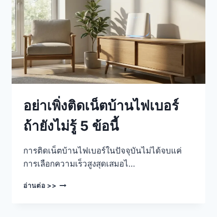
ก่อน
เลือก
แพ็ก
เก
จราย
เดือน
อย่าเพิ่งติดเน็ตบ้านไฟเบอร์
ถ้ายังไม่รู้ 5 ข้อนี้
การติดเน็ตบ้านไฟเบอร์ในปัจจุบันไม่ได้จบแค่
การเลือกความเร็วสูงสุดเสมอไ…
อย่า
อ่านต่อ >>
เพิ่ง
ติด
เน็ต