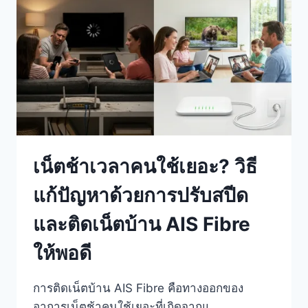
ต้อง
เช็ค
อะไร
บ้าง
ค่าย
ไหน
คุ้ม
สุด
ระหว่าง
เน็ต
บ้าน
เน็ตช้าเวลาคนใช้เยอะ? วิธี
AIS
TRUE
แก้ปัญหาด้วยการปรับสปีด
เทียบ
กัน
และติดเน็ตบ้าน AIS Fibre
เลย
ให้พอดี
การติดเน็ตบ้าน AIS Fibre คือทางออกของ
อาการเน็ตช้าคนใช้เยอะที่เกิดจากแ…