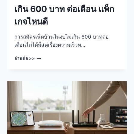
เกิน 600 บาท ต่อเดือน แพ็ก
เกจไหนดี
การสมัครเน็ตบ้านในงบไม่เกิน 600 บาทต่อ
เดือนไม่ได้มีแค่เรื่องความเร็วท…
สมัคร
อ่านต่อ >>
เน็ต
บ้าน
ใหม่
ราคา
ไม่
เกิน
600
บาท
ต่อ
เดือน
แพ็ก
เกจ