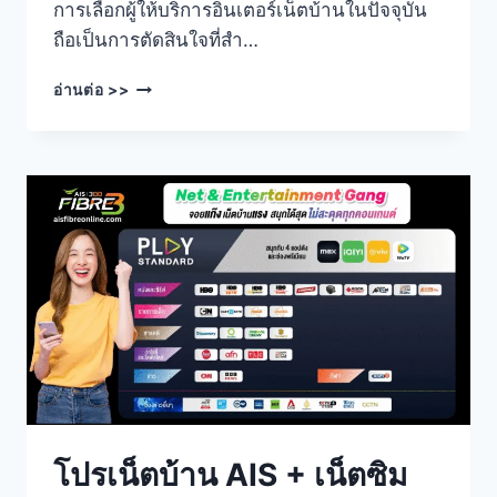
การเลือกผู้ให้บริการอินเตอร์เน็ตบ้านในปัจจุบัน
ถือเป็นการตัดสินใจที่สำ…
อินเตอร์เน็ต
อ่านต่อ >>
บ้าน
ทำไม
ต้อง
เลือก
AIS
FIBRE
ดี
ยัง
ไง
เริ่ม
ต้น
ราคา
เท่า
ไหร่
เน็ต
แรง
โปรเน็ตบ้าน AIS + เน็ตซิม
จริง