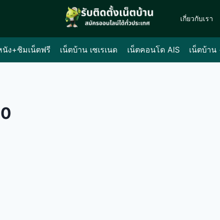
เกี่ยวกับเรา
หนัง+ซิมเน็ตฟรี
เน็ตบ้าน เซเรเนด
เน็ตคอนโด AIS
เน็ตบ้าน
00