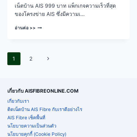
เน็ตบ้าน AIS 999 บาท แพ็กเกจความเร็วที่สุด
ของโครงข่าย AIS ซึ่งมีความเ…
เน็ต
อ่านต่อ >>
บ้าน
AIS
999
บาท
Page
Next
1
2
navigation
Page
เกี่ยวกับ AISFIBREONLINE.COM
เกี่ยวกับเรา
ติดเน็ตบ้าน AIS Fibre กับเราดีอย่างไร
AIS Fibre เช็คพื้นที่
นโยบายความเป็นส่วนตัว
นโยบายคุกกี้ (Cookie Policy)