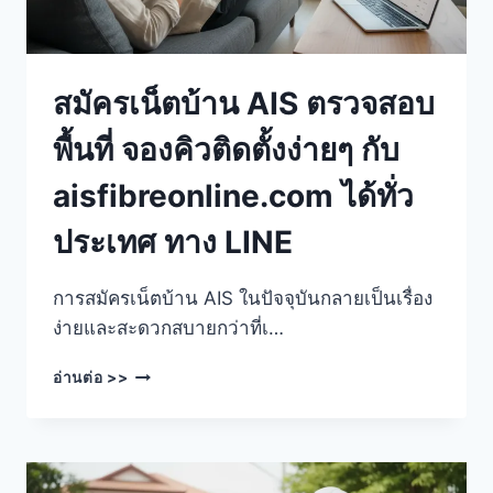
บ้าน
AIS
สมัครเน็ตบ้าน AIS ตรวจสอบ
พื้นที่ จองคิวติดตั้งง่ายๆ กับ
aisfibreonline.com ได้ทั่ว
ประเทศ ทาง LINE
การสมัครเน็ตบ้าน AIS ในปัจจุบันกลายเป็นเรื่อง
ง่ายและสะดวกสบายกว่าที่เ…
สมัคร
อ่านต่อ >>
เน็ต
บ้าน
AIS
ตรวจ
สอบ