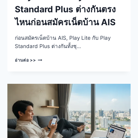
Standard Plus ต่างกันตรง
ไหนก่อนสมัครเน็ตบ้าน AIS
ก่อนสมัครเน็ตบ้าน AIS, Play Lite กับ Play
Standard Plus ต่างกันทั้งชุ…
PLAY
อ่านต่อ >>
LITE
กับ
PLAY
STANDARD
PLUS
ต่าง
กัน
ตรง
ไหน
ก่อน
สมัคร
เน็ต