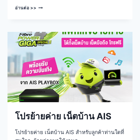
โปร
อ่านต่อ >>
ย้าย
ค่าย
เน็ต
บ้าน
AIS
โปรย้ายค่าย เน็ตบ้าน AIS
โปรย้ายค่าย เน็ตบ้าน AIS สำหรับลูกค้าท่านใดที่