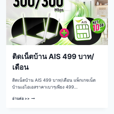
เอ
ไอ
เอส
ติดเน็ตบ้าน AIS 499 บาท/
เดือน
ติดเน็ตบ้าน AIS 499 บาท/เดือน แพ็กเกจเน็ต
บ้านเอไอเอสราคาเบาๆเพียง 499…
ติด
อ่านต่อ >>
เน็ต
บ้าน
AIS