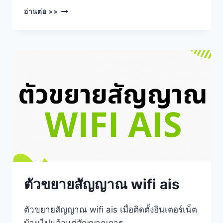
เน็ต
อ่านต่อ >>
บ้าน
AIS
ย้าย
ค่าย
ตัวขยายสัญญาณ wifi ais
ตัวขยายสัญญาณ wifi ais เมื่อติดตั้งอินเตอร์เน็ต