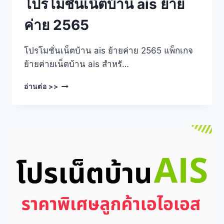
โปรโมชั่นเน็ตบ้าน ais ย้าย
ค่าย 2565
โปรโมชั่นเน็ตบ้าน ais ย้ายค่าย 2565 แพ็กเกจ
ย้ายค่ายเน็ตบ้าน ais สำหรั…
โปร
อ่านต่อ >>
โม
ชั่น
เน็ต
บ้าน
AIS
ย้าย
ค่าย
2565