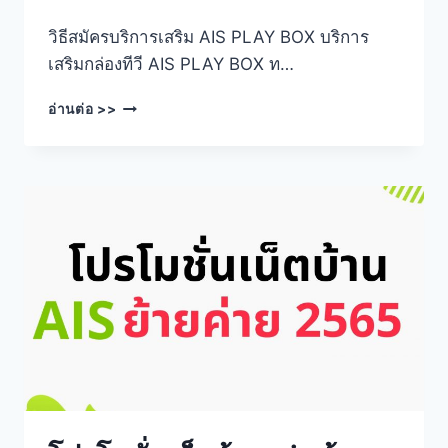
วิธีสมัครบริการเสริม AIS PLAY BOX บริการ
เสริมกล่องทีวี AIS PLAY BOX ท…
วิธี
อ่านต่อ >>
สมัคร
บริการ
เสริม
AIS
PLAY
BOX