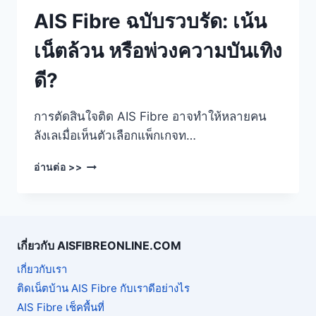
AIS Fibre ฉบับรวบรัด: เน้น
เน็ตล้วน หรือพ่วงความบันเทิง
ดี?
การตัดสินใจติด AIS Fibre อาจทำให้หลายคน
ลังเลเมื่อเห็นตัวเลือกแพ็กเกจท…
ส่อง
อ่านต่อ >>
โปร
ติด
อินเตอร์เน็ต
บ้าน
AIS
เกี่ยวกับ AISFIBREONLINE.COM
FIBRE
ฉบับ
เกี่ยวกับเรา
รวบรัด:
ติดเน็ตบ้าน AIS Fibre กับเราดีอย่างไร
เน้น
AIS Fibre เช็คพื้นที่
เน็ต