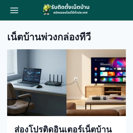
Skip
to
content
เน็ตบ้านพ่วงกล่องทีวี
ส่องโปรติดอินเตอร์เน็ตบ้าน