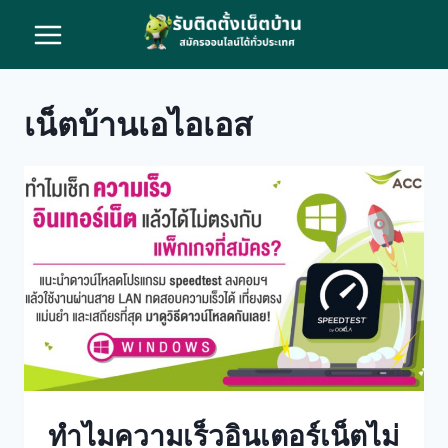
Skip
to
content
เน็ตบ้านเอไอเอส
ทำไมความเร็วอินเตอร์เน็ตไม่