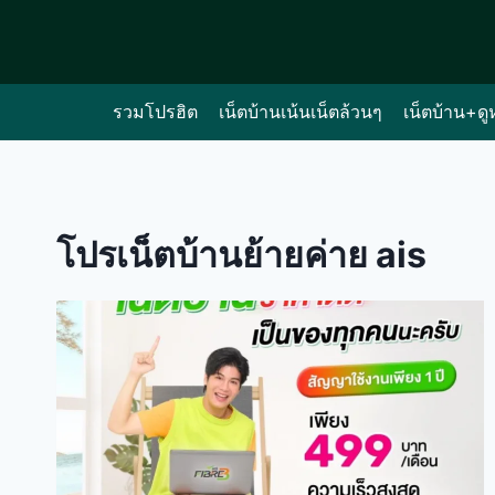
Skip
to
content
รวมโปรฮิต
เน็ตบ้านเน้นเน็ตล้วนๆ
เน็ตบ้าน+ดู
โปรเน็ตบ้านย้ายค่าย ais