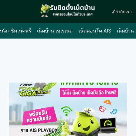
เกี่ยวกับเรา
หนัง+ซิมเน็ตฟรี
เน็ตบ้าน เซเรเนด
เน็ตคอนโด AIS
เน็ตบ้าน