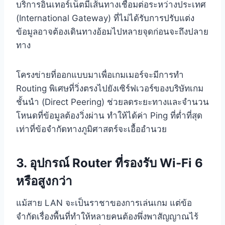
บริการอินเทอร์เน็ตมีเส้นทางเชื่อมต่อระหว่างประเทศ
(International Gateway) ที่ไม่ได้รับการปรับแต่ง
ข้อมูลอาจต้องเดินทางอ้อมไปหลายจุดก่อนจะถึงปลาย
ทาง
โครงข่ายที่ออกแบบมาเพื่อเกมเมอร์จะมีการทำ
Routing พิเศษที่วิ่งตรงไปยังเซิร์ฟเวอร์ของบริษัทเกม
ชั้นนำ (Direct Peering) ช่วยลดระยะทางและจำนวน
โหนดที่ข้อมูลต้องวิ่งผ่าน ทำให้ได้ค่า Ping ที่ต่ำที่สุด
เท่าที่ข้อจำกัดทางภูมิศาสตร์จะเอื้ออำนวย
3. อุปกรณ์ Router ที่รองรับ Wi-Fi 6
หรือสูงกว่า
แม้สาย LAN จะเป็นราชาของการเล่นเกม แต่ข้อ
จำกัดเรื่องพื้นที่ทำให้หลายคนต้องพึ่งพาสัญญาณไร้