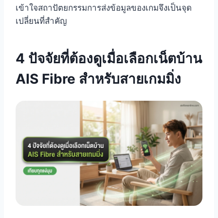
เข้าใจสถาปัตยกรรมการส่งข้อมูลของเกมจึงเป็นจุด
เปลี่ยนที่สำคัญ
4 ปัจจัยที่ต้องดูเมื่อเลือกเน็ตบ้าน
AIS Fibre สำหรับสายเกมมิ่ง