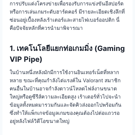
การปรับแต่งโครงข่ายเพื่อรองรับการแข่งขันอีสปอร์ต
หรือการเล่นเกมระดับฮาร์ดคอร์ มีรายละเอียดเชิงลึกที่
ซ่อนอยู่เบื้องหลังเร้าเตอร์และสายไฟเบอร์ออปติก นี่
คือปัจจัยหลักที่ควรนำมาพิจารณา
1. เทคโนโลยีแยกท่อเกมมิ่ง (Gaming
VIP Pipe)
ในบ้านหนึ่งหลังมักมีการใช้งานอินเทอร์เน็ตที่หลาก
หลาย ขณะที่คุณกำลังไต่แรงค์ใน Valorant สมาชิก
คนอื่นในบ้านอาจกำลังดาวน์โหลดไฟล์งานขนาด
ใหญ่หรือดูซีรีส์ความละเอียดสูง เร้าเตอร์ทั่วไปจะนำ
ข้อมูลทั้งหมดมารวมกันและจัดคิวส่งออกไปพร้อมกัน
ซึ่งทำให้แพ็กเกจข้อมูลเกมของคุณต้องไปต่อแถวรอ
อยู่หลังไฟล์วิดีโอขนาดใหญ่