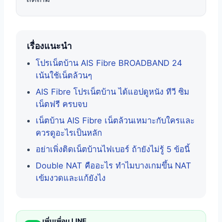
เรื่องแนะนำ
โปรเน็ตบ้าน AIS Fibre BROADBAND 24
เน้นใช้เน็ตล้วนๆ
AIS Fibre โปรเน็ตบ้าน ได้แอปดูหนัง ทีวี ซิม
เน็ตฟรี ครบจบ
เน็ตบ้าน AIS Fibre เน็ตล้วนเหมาะกับใครและ
ควรดูอะไรเป็นหลัก
อย่าเพิ่งติดเน็ตบ้านไฟเบอร์ ถ้ายังไม่รู้ 5 ข้อนี้
Double NAT คืออะไร ทำไมบางเกมขึ้น NAT
เข้มงวดและแก้ยังไง
เพิ่มเพื่อน LINE