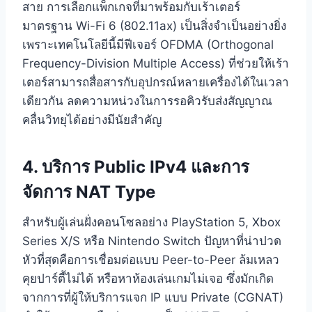
สาย การเลือกแพ็กเกจที่มาพร้อมกับเร้าเตอร์
มาตรฐาน Wi-Fi 6 (802.11ax) เป็นสิ่งจำเป็นอย่างยิ่ง
เพราะเทคโนโลยีนี้มีฟีเจอร์ OFDMA (Orthogonal
Frequency-Division Multiple Access) ที่ช่วยให้เร้า
เตอร์สามารถสื่อสารกับอุปกรณ์หลายเครื่องได้ในเวลา
เดียวกัน ลดความหน่วงในการรอคิวรับส่งสัญญาณ
คลื่นวิทยุได้อย่างมีนัยสำคัญ
4. บริการ Public IPv4 และการ
จัดการ NAT Type
สำหรับผู้เล่นฝั่งคอนโซลอย่าง PlayStation 5, Xbox
Series X/S หรือ Nintendo Switch ปัญหาที่น่าปวด
หัวที่สุดคือการเชื่อมต่อแบบ Peer-to-Peer ล้มเหลว
คุยปาร์ตี้ไม่ได้ หรือหาห้องเล่นเกมไม่เจอ ซึ่งมักเกิด
จากการที่ผู้ให้บริการแจก IP แบบ Private (CGNAT)