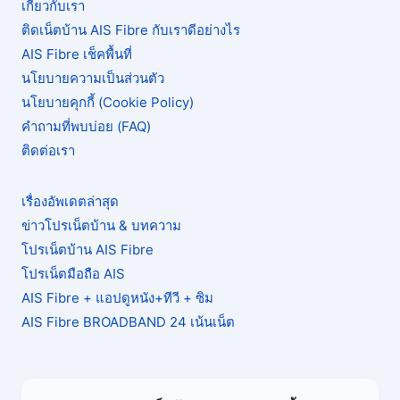
เกี่ยวกับเรา
ติดเน็ตบ้าน AIS Fibre กับเราดีอย่างไร
AIS Fibre เช็คพื้นที่
นโยบายความเป็นส่วนตัว
นโยบายคุกกี้ (Cookie Policy)
คำถามที่พบบ่อย (FAQ)
ติดต่อเรา
เรื่องอัพเดตล่าสุด
ข่าวโปรเน็ตบ้าน & บทความ
โปรเน็ตบ้าน AIS Fibre
โปรเน็ตมือถือ AIS
AIS Fibre + แอปดูหนัง+ทีวี + ซิม
AIS Fibre BROADBAND 24 เน้นเน็ต