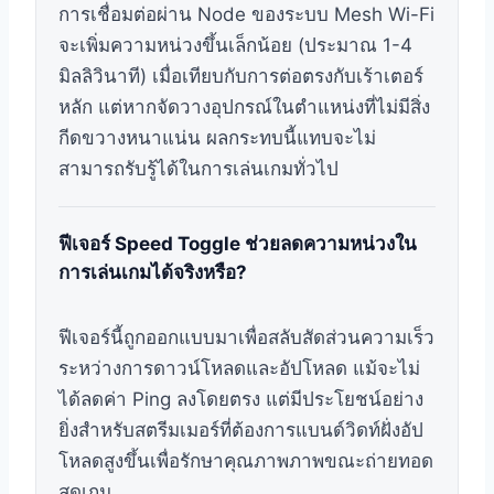
การเชื่อมต่อผ่าน Node ของระบบ Mesh Wi-Fi
จะเพิ่มความหน่วงขึ้นเล็กน้อย (ประมาณ 1-4
มิลลิวินาที) เมื่อเทียบกับการต่อตรงกับเร้าเตอร์
หลัก แต่หากจัดวางอุปกรณ์ในตำแหน่งที่ไม่มีสิ่ง
กีดขวางหนาแน่น ผลกระทบนี้แทบจะไม่
สามารถรับรู้ได้ในการเล่นเกมทั่วไป
ฟีเจอร์ Speed Toggle ช่วยลดความหน่วงใน
การเล่นเกมได้จริงหรือ?
ฟีเจอร์นี้ถูกออกแบบมาเพื่อสลับสัดส่วนความเร็ว
ระหว่างการดาวน์โหลดและอัปโหลด แม้จะไม่
ได้ลดค่า Ping ลงโดยตรง แต่มีประโยชน์อย่าง
ยิ่งสำหรับสตรีมเมอร์ที่ต้องการแบนด์วิดท์ฝั่งอัป
โหลดสูงขึ้นเพื่อรักษาคุณภาพภาพขณะถ่ายทอด
สดเกม