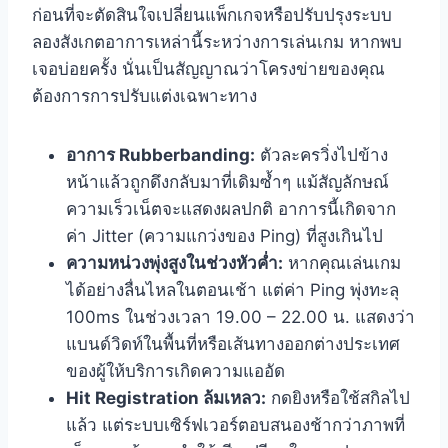
ก่อนที่จะตัดสินใจเปลี่ยนแพ็กเกจหรือปรับปรุงระบบ
ลองสังเกตอาการเหล่านี้ระหว่างการเล่นเกม หากพบ
เจอบ่อยครั้ง นั่นเป็นสัญญาณว่าโครงข่ายของคุณ
ต้องการการปรับแต่งเฉพาะทาง
อาการ Rubberbanding:
ตัวละครวิ่งไปข้าง
หน้าแล้วถูกดึงกลับมาที่เดิมซ้ำๆ แม้สัญลักษณ์
ความเร็วเน็ตจะแสดงผลปกติ อาการนี้เกิดจาก
ค่า Jitter (ความแกว่งของ Ping) ที่สูงเกินไป
ความหน่วงพุ่งสูงในช่วงหัวค่ำ:
หากคุณเล่นเกม
ได้อย่างลื่นไหลในตอนเช้า แต่ค่า Ping พุ่งทะลุ
100ms ในช่วงเวลา 19.00 – 22.00 น. แสดงว่า
แบนด์วิดท์ในพื้นที่หรือเส้นทางออกต่างประเทศ
ของผู้ให้บริการเกิดความแออัด
Hit Registration ล้มเหลว:
กดยิงหรือใช้สกิลไป
แล้ว แต่ระบบเซิร์ฟเวอร์ตอบสนองช้ากว่าภาพที่