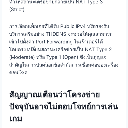
ทำให้สถานะเครือข่ายกลายเป็น NAT Type 3
(Strict)
การเลือกแพ็กเกจที่ได้รับ Public IPv4 หรือรองรับ
บริการเสริมอย่าง THDDNS จะช่วยให้คุณสามารถ
เข้าไปตั้งค่า Port Forwarding ในเร้าเตอร์ได้
โดยตรง เปลี่ยนสถานะเครือข่ายเป็น NAT Type 2
(Moderate) หรือ Type 1 (Open) ซึ่งเป็นกุญแจ
สำคัญในการปลดล็อกข้อจำกัดการเชื่อมต่อของเครื่อง
คอนโซล
สัญญาณเตือนว่าโครงข่าย
ปัจจุบันอาจไม่ตอบโจทย์การเล่น
เกม