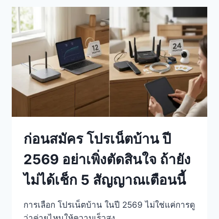
ที่
เดียว
โปร
เน็ต
บ้าน
AIS
แถม
ซิม
ปี
2569
ใช้
ง่าย
จริง
ก่อนสมัคร โปรเน็ตบ้าน ปี
หรือ
เพิ่ม
2569 อย่าเพิ่งตัดสินใจ ถ้ายัง
ภาระ
ค่า
ไม่ได้เช็ก 5 สัญญาณเตือนนี้
ใช้
จ่าย?
การเลือก โปรเน็ตบ้าน ในปี 2569 ไม่ใช่แค่การดู
ว่าค่ายไหนให้ความเร็วสูง…