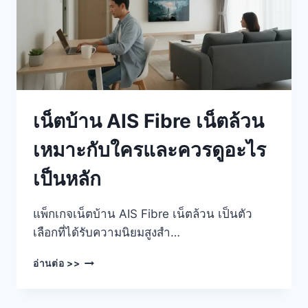
กว่า
ยัง
ไง
เน็ตบ้าน AIS Fibre เน็ตล้วน
เหมาะกับใครและควรดูอะไร
เป็นหลัก
แพ็กเกจเน็ตบ้าน AIS Fibre เน็ตล้วน เป็นตัว
เลือกที่ได้รับความนิยมสูงสำ…
เน็ต
อ่านต่อ >>
บ้าน
AIS
FIBRE