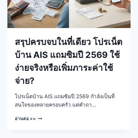
ล้วน
หรือ
พ่วง
ความ
บันเทิง
ดี?
สรุปครบจบในที่เดียว โปรเน็ต
บ้าน AIS แถมซิมปี 2569 ใช้
ง่ายจริงหรือเพิ่มภาระค่าใช้
จ่าย?
โปรเน็ตบ้าน AIS แถมซิมปี 2569 กำลังเป็นที่
สนใจของหลายครอบครัว แต่คำถา…
สรุป
อ่านต่อ >>
ครบ
จบ
ใน