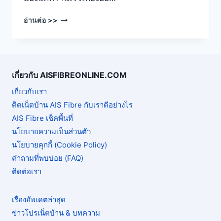
เน็ต
อ่านต่อ >>
บ้าน
AIS
ราคา
เริ่ม
ต้น
เกี่ยวกับ AISFIBREONLINE.COM
499
ฟรี
เกี่ยวกับเรา
ค่า
ติดเน็ตบ้าน AIS Fibre กับเราดีอย่างไร
แรก
AIS Fibre เช็คพื้นที่
เข้า
นโยบายความเป็นส่วนตัว
ติด
ตั้ง
นโยบายคุกกี้ (Cookie Policy)
ฟรี
คำถามที่พบบ่อย (FAQ)
ได้
ติดต่อเรา
ทั่ว
ประเทศ
เรื่องอัพเดตล่าสุด
ข่าวโปรเน็ตบ้าน & บทความ