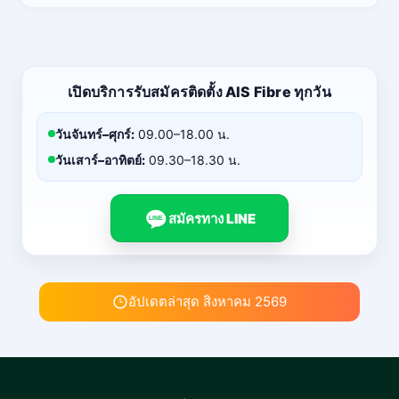
เปิดบริการรับสมัครติดตั้ง AIS Fibre ทุกวัน
วันจันทร์–ศุกร์:
09.00–18.00 น.
วันเสาร์–อาทิตย์:
09.30–18.30 น.
สมัครทาง LINE
LINE
อัปเดตล่าสุด สิงหาคม 2569