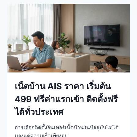
เน็ต
ล้วน
เหมาะ
กับ
ใคร
และ
ควร
ดู
อะไร
เป็น
หลัก
เน็ตบ้าน AIS ราคา เริ่มต้น
499 ฟรีค่าแรกเข้า ติดตั้งฟรี
ได้ทั่วประเทศ
การเลือกติดตั้งอินเทอร์เน็ตบ้านในปัจจุบันไม่ได้
มองแค่ความเร็วเพียงอย่…