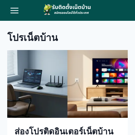
Skip
to
content
โปรเน็ตบ้าน
ส่องโปรติดอินเตอร์เน็ตบ้าน